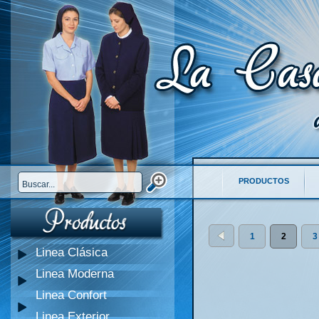
PRODUCTOS
1
2
3
Linea Clásica
Linea Moderna
Linea Confort
Linea Exterior