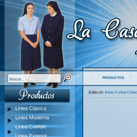
PRODUCTOS
Estás en:
Inicio
/
Linea Clási
Linea Clásica
Linea Moderna
Linea Confort
Linea Exterior