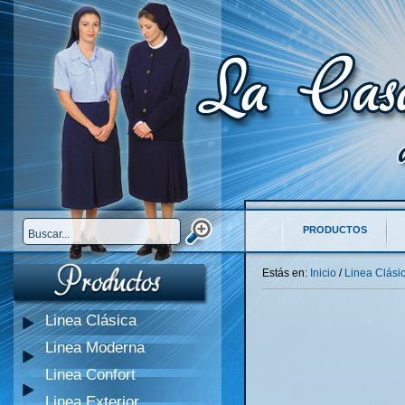
PRODUCTOS
Estás en:
Inicio
/
Linea Clási
Linea Clásica
Linea Moderna
Linea Confort
Linea Exterior